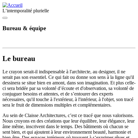
Aller au contenu principal
L’intemporalité plurielle
Navigation menu
Bureau
& équipe
Le bureau
Le crayon serait-il indispensable à l'architecte, au designer, il ne
serait pas son essentiel. Ce qui fait ou donne son sens à la ligne qu'il
dessinera se situe bien en amont, dans son imagination. Et plus celle-
ci sera bridée par sa volonté d’écoute et d'observation, sa volonté de
conjuguer besoins et attentes, et de s’entourer des experts
nécessaires, qu'il touche à l'extérieur, à l'intérieur, à l'objet, son tracé
sera le fruit de dimensions multiples et complémentaires.
Au sein de Claisse Architectures, c’est ce tracé que nous valorisons.
Nous croyons en des créations que leur équilibre, leur élégance, leur
âme même, inscrivent dans le temps. Des bâtiments où chacun se
sent bien, et qui ajoutent à leur environnement beauté, harmonie et
bien-être. Des espaces intérieurs où trouvent à s’exprimer rêves et