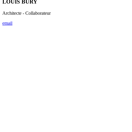
« Considérer l’architecture comme un support aux émotions
humaines est l’amorce de nos réflexions. »
ADELAÏDE JANDRAIN
Architecte - Collaboratrice
email