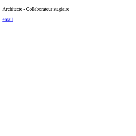
Baptiste Janssens
Community Manager
email
De la ville à l’objet, de l’identité au bien-être, notre atelier
d’architecture et de design maîtrise matière et mouvement. L’équipe
conjugue l’expérience et la relève, la rigueur et l’audace, pour offrir
à vos rêves un futur harmonieux.
Avenue Wielemans Ceuppens, 45 B2
1190 Bruxelles, Belgium