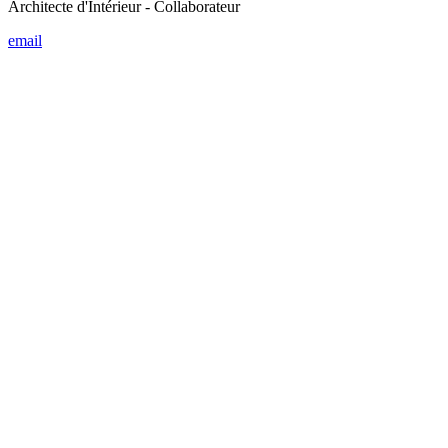
Gabrielle de Schaetzen
Architecte - Collaboratrice stagiaire
email