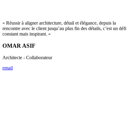
«
L’architecture devient lisible, fluide, presque silencieuse lorsque
chaque détail, sans effort, parle le langage du tout – avec clarté, avec
justesse, avec sens.
»
Simon Baguette
Architecte d'Intérieur - Collaborateur
email