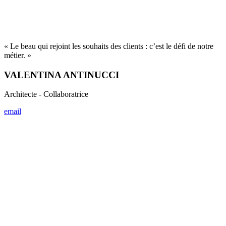
« Nous concevons les projets comme un compositeur, en dialogue
étroit avec nos clients. Puis nous les exécutons, grâce aux
entreprises, tel un chef d’orchestre guidant des musiciens. »
LOUIS BURY
Architecte - Collaborateur
email